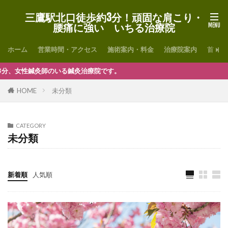
三鷹駅北口徒歩約3分！頑固な肩こり・
腰痛に強い いちる治療院
ホーム
営業時間・アクセス
施術案内・料金
治療院案内
首・肩
のいる鍼灸治療院です。
HOME
未分類
CATEGORY
未分類
新着順
人気順