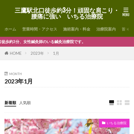
三鷹駅北口徒歩約3分！頑固な肩こり・
腰痛に強い いちる治療院
ホーム
営業時間・アクセス
施術案内・料金
治療院案内
首・肩
3分、女性鍼灸師のいる鍼灸治療院です。
HOME
2023年
1月
MONTH
2023年1月
新着順
人気順
いちる治療院